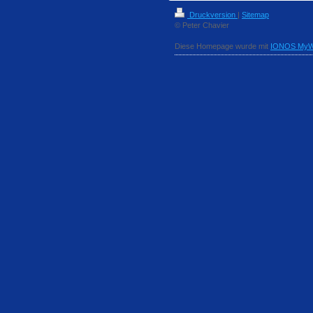
Druckversion
|
Sitemap
© Peter Chavier
Diese Homepage wurde mit
IONOS MyW