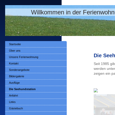
Willkommen in der Ferienwohnu
Startseite
Über uns
Die Seeh
Unsere Ferienwohnung
Kontakt
Seit 1985 gi
werden unter
Sonderangebote
zeigen ein p
Bildergalerie
Ausflüge
Die Seehundstation
Anfahrt
Links
Gästebuch