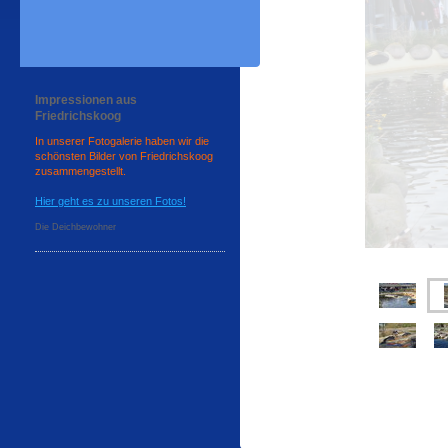
Impressionen aus
Friedrichskoog
In unserer Fotogalerie haben wir die
schönsten Bilder von Friedrichskoog
zusammengestellt.
Hier geht es zu unseren Fotos!
Die Deichbewohner