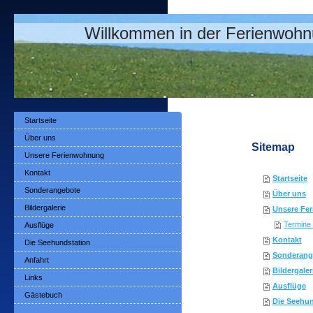
Willkommen in der Ferienwohnu
Startseite
Über uns
Sitemap
Unsere Ferienwohnung
Kontakt
Startseite
Sonderangebote
Über uns
Bildergalerie
Unsere Fe
Termine 
Ausflüge
Kontakt
Die Seehundstation
Sonderang
Anfahrt
Bildergaler
Links
Ausflüge
Gästebuch
Die Seehun