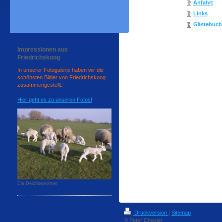
Anfahrt
Links
Gästebuch
Impressionen aus
Friedrichskoog
In unserer Fotogalerie haben wir die
schönsten Bilder von Friedrichskoog
zusammengestellt.
Hier geht es zu unseren Fotos!
Die Deichbewohner
Druckversion
|
Sitemap
© Peter Chavier